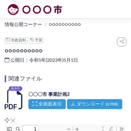
本文へ移動
情報公開コーナー
○○○○○○○○○○
市政資料
予算
○○○○○○○○○○
公開日：令和5年(2023年)5月1日
関連ファイル
表示中
〇〇〇市 事業計画2
（新しいタブで開く）
全画面表示
ダウンロード
(0.9MB)