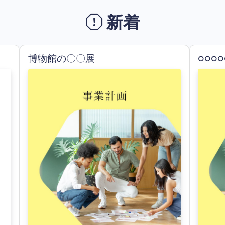
新着
博物館の〇〇展
○○○○