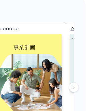
○○○○○○
△×□△×□△×□△×